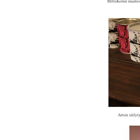
MittaKorun maatusk
Artsin säilyt