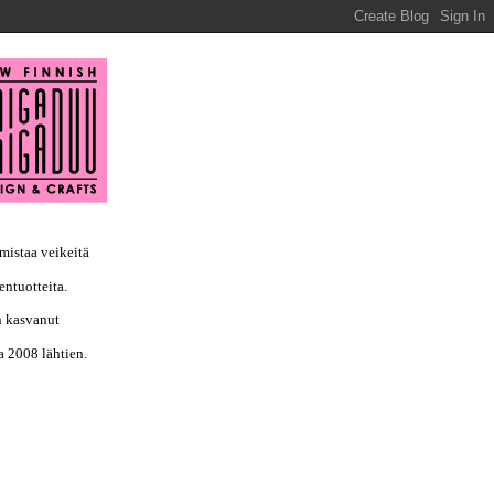
istaa veikeitä  
entuotteita.
 kasvanut 
a 2008 lähtien.