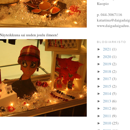
Kuopio
p. 044-3067116
katariina@daigadaig
www.daigadaigaduu.
Näyteikkuna sai uuden joulu ilmeen!
BLOGIARKISTO
2021
(1)
►
2020
(1)
►
2019
(2)
►
2018
(2)
►
2017
(3)
►
2015
(2)
►
2014
(5)
►
2013
(6)
►
2012
(6)
►
2011
(9)
►
2010
(25)
►