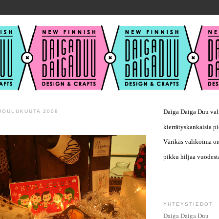
Daiga Daiga Duu valm
 JOULUKUUTA 2009
kierrätyskankaisia pi
Värikäs valikoima on
pikku hiljaa vuodest
YHTEYSTIEDOT
Daiga Daiga Duu