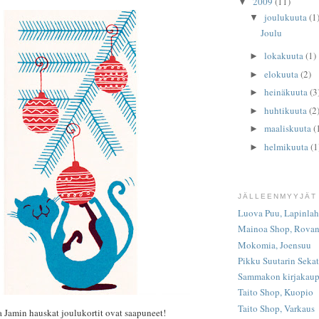
2009
(11)
▼
joulukuuta
(1
▼
Joulu
lokakuuta
(1)
►
elokuuta
(2)
►
heinäkuuta
(3
►
huhtikuuta
(2
►
maaliskuuta
(
►
helmikuuta
(1
►
JÄLLEENMYYJÄT
Luova Puu, Lapinlah
Mainoa Shop, Rovan
Mokomia, Joensuu
Pikku Suutarin Seka
Sammakon kirjakaup
Taito Shop, Kuopio
Taito Shop, Varkaus
 Jamin hauskat joulukortit ovat saapuneet!