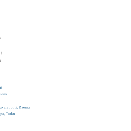
)
)
)
1)
)
ti
iemi
tavarapuoti, Rauma
pa, Turku